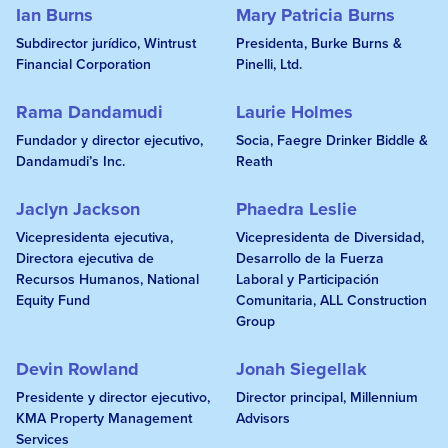
Ian Burns
Mary Patricia Burns
Subdirector jurídico, Wintrust
Presidenta, Burke Burns &
Financial Corporation
Pinelli, Ltd.
Rama Dandamudi
Laurie Holmes
Fundador y director ejecutivo,
Socia, Faegre Drinker Biddle &
Dandamudi’s Inc.
Reath
Jaclyn Jackson
Phaedra Leslie
Vicepresidenta ejecutiva,
Vicepresidenta de Diversidad,
Directora ejecutiva de
Desarrollo de la Fuerza
Recursos Humanos, National
Laboral y Participación
Equity Fund
Comunitaria, ALL Construction
Group
Devin Rowland
Jonah Siegellak
Presidente y director ejecutivo,
Director principal, Millennium
KMA Property Management
Advisors
Services