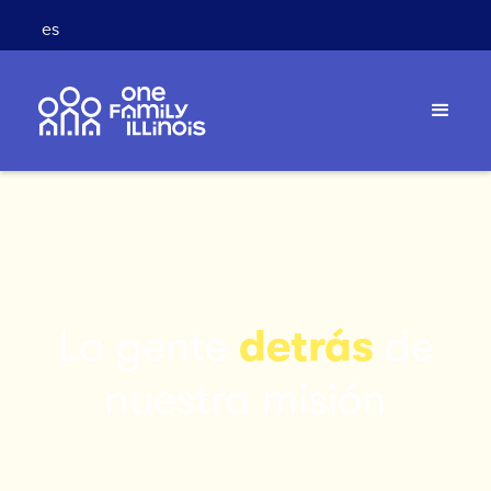
es
La gente
detrás
de
nuestra misión