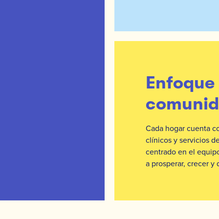
Enfoque 
comuni
Cada hogar cuenta co
clínicos y servicios 
centrado en el equipo
a prosperar, crecer y d