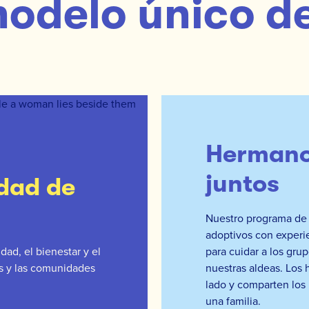
odelo único d
Hermano
juntos
idad de
Nuestro programa de 
adoptivos con experi
dad, el bienestar y el
para cuidar a los gr
os y las comunidades
nuestras aldeas. Los
lado y comparten lo
una familia.