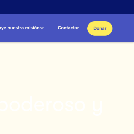
ye nuestra misión
Contactar
Donar
poderoso y