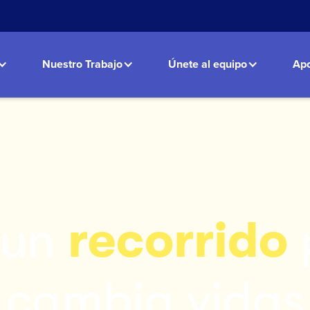
Nuestro Trabajo
Únete al equipo
Apo
 un
recorrido
cambia vidas