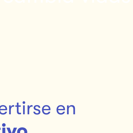
rtirse en
ivo